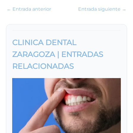
←
Entrada anterior
Entrada siguiente
→
CLINICA DENTAL
ZARAGOZA | ENTRADAS
RELACIONADAS