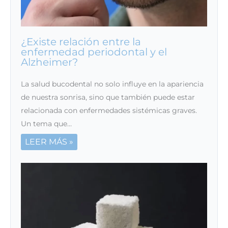
¿Existe relación entre la
enfermedad periodontal y el
Alzheimer?
La salud bucodental no solo influye en la apariencia
de nuestra sonrisa, sino que también puede estar
relacionada con enfermedades sistémicas graves.
Un tema que…
LEER MÁS »