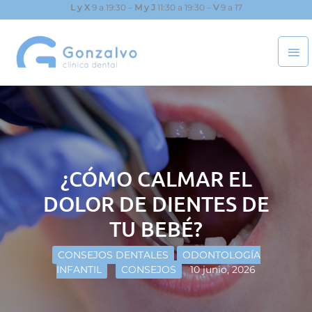
Ir
L y X
9 a 19:30 –
M y J
11:30 a 19:30 –
V
9 a 17
al
ME
contenido
PRI
¿CÓMO CALMAR EL
DOLOR DE DIENTES DE
TU BEBÉ?
CONSEJOS DENTALES
ODONTOLOGÍA
INFANTIL
CONSEJOS
10 junio, 2026