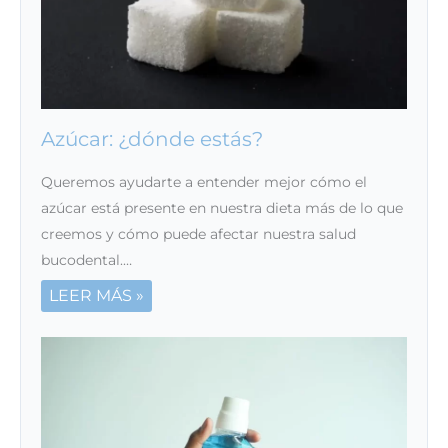
Azúcar: ¿dónde estás?
Queremos ayudarte a entender mejor cómo el
azúcar está presente en nuestra dieta más de lo que
creemos y cómo puede afectar nuestra salud
bucodental.…
LEER MÁS »