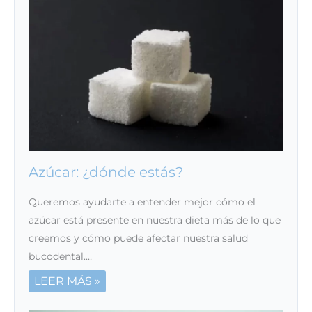
Azúcar: ¿dónde estás?
Queremos ayudarte a entender mejor cómo el
azúcar está presente en nuestra dieta más de lo que
creemos y cómo puede afectar nuestra salud
bucodental.…
LEER MÁS »