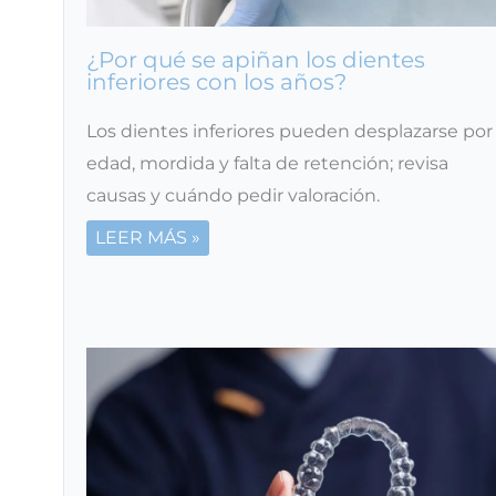
¿Por qué se apiñan los dientes
inferiores con los años?
Los dientes inferiores pueden desplazarse por
edad, mordida y falta de retención; revisa
causas y cuándo pedir valoración.
LEER MÁS »