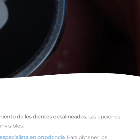
amiento de los dientes desalineados
. Las opciones
nvisibles.
especialista en ortodoncia
. Para obtener los