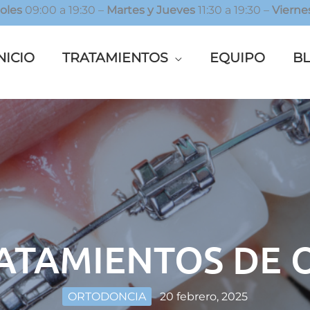
oles
09:00 a 19:30 –
Martes y Jueves
11:30 a 19:30 –
Vierne
NICIO
TRATAMIENTOS
EQUIPO
B
RATAMIENTOS DE
ORTODONCIA
20 febrero, 2025