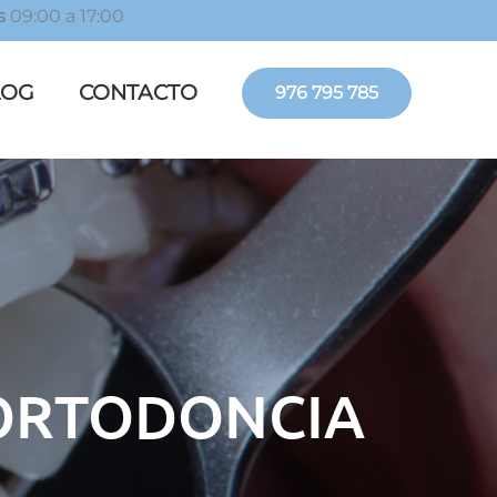
s
09:00 a 17:00
LOG
CONTACTO
976 795 785
 ORTODONCIA