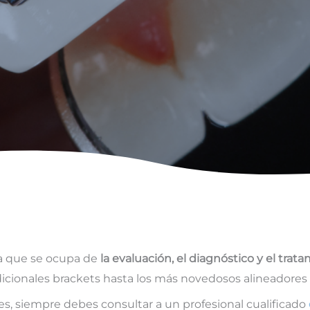
ía que se ocupa de
la evaluación, el diagnóstico y el trat
icionales brackets hasta los más novedosos alineadores i
es, siempre debes consultar a un profesional cualificado