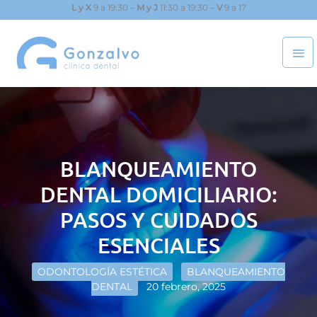
Ir
L y X
9 a 19:30 –
M y J
11:30 a 19:30 –
V
9 a 17
al
ME
contenido
PRI
BLANQUEAMIENTO
DENTAL DOMICILIARIO:
PASOS Y CUIDADOS
ESENCIALES
ODONTOLOGÍA ESTÉTICA
BLANQUEAMIENTO
DENTAL
20 febrero, 2025