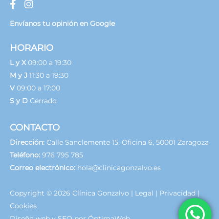
Envíanos tu opinión en Google
HORARIO
L y X
09:00 a 19:30
M y J
11:30 a 19:30
V
09:00 a 17:00
S y D
Cerrado
CONTACTO
Dirección:
Calle Sanclemente 15, Oficina 6, 50001 Zaragoza
Teléfono:
976 795 785
Correo electrónico:
hola@clinicagonzalvo.es
Copyright © 2026
Clínica Gonzalvo
|
Legal
|
Privacidad
|
Cookies
Diseño web y SEO por ÓptimaWeb