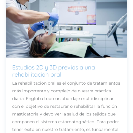
Estudios 2D y 3D previos a una
ESTUDIOS
rehabilitación oral
2D
Y
La rehabilitación oral es el conjunto de tratamientos
3D
más importante y complejo de nuestra práctica
PREVIOS
diaria. Engloba todo un abordaje multidisciplinar
A
con el objetivo de restaurar o rehabilitar la función
UNA
masticatoria y devolver la salud de los tejidos que
REHABILITACIÓN
componen el sistema estomatognático. Para poder
ORAL
tener éxito en nuestro tratamiento, es fundamental