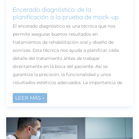
Encerado diagnóstico: de la
ENCERADO
planificación a la prueba de mock-up
DIAGNÓSTICO:
DE
El encerado diagnóstico es una técnica que nos
LA
permite asegurar buenos resultados en
PLANIFICACIÓN
tratamientos de rehabilitación oral y diseño de
A
sonrisas. Esta técnica nos ayuda a planificar cada
LA
detalle del tratamiento antes de trabajar
PRUEBA
directamente en la boca del paciente. Así se
DE
garantiza la precisión, la funcionalidad y unos
MOCK-
resultados estéticos adecuados. La importancia de
UP
LEER MÁS »