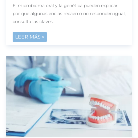
MICROBIOMA
El microbioma oral y la genética pueden explicar
ORAL:
por qué algunas encías recaen o no responden igual,
QUÉ
consulta las claves.
DICE
DE
LEER MÁS »
TUS
ENCÍAS