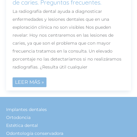
de caries. Preguntas frecuentes.
RADIOGRÁFICO
EN
La radiografía dental ayuda a diagnosticar
EL
enfermedades y lesiones dentales que en una
DIAGNÓSTICO
exploración clínica no son visibles Nos pueden
DE
revelar: Hoy nos centraremos en las lesiones de
CARIES.
caries, ya que son el problema que con mayor
PREGUNTAS
frecuencia tratamos en la consulta. Un elevado
FRECUENTES.
porcentaje no las detectaríamos si no realizáramos
radiografías. ¿Resulta útil cualquier
LEER MÁS »
Implantes dentales
Ortodoncia
Estética dental
Odontología conservadora