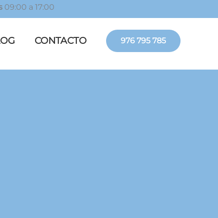
s
09:00 a 17:00
LOG
CONTACTO
976 795 785