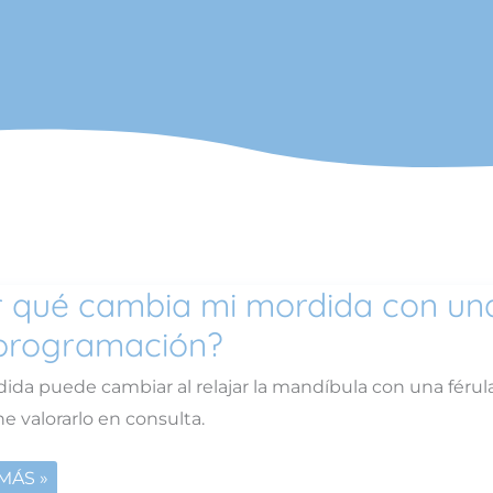
 qué cambia mi mordida con una
programación?
IA
ida puede cambiar al relajar la mandíbula con una férula 
IDA
e valorarlo en consulta.
MÁS »
LA