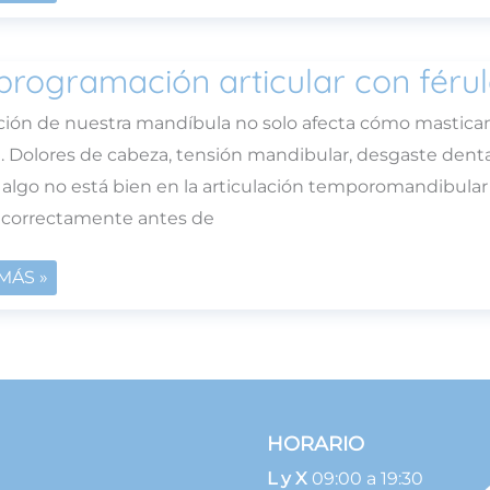
ROGRAMACIÓN?
rogramación articular con férul
ROGRAMACIÓN
ULAR
ción de nuestra mandíbula no solo afecta cómo masticam
LAS
. Dolores de cabeza, tensión mandibular, desgaste dental
SALES
algo no está bien en la articulación temporomandibular
 correctamente antes de
MÁS »
HORARIO
L y X
09:00 a 19:30