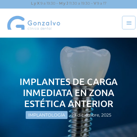
Ir
L y X
9 a 19:30 –
M y J
11:30 a 19:30 –
V
9 a 17
al
ME
contenido
PRI
IMPLANTES DE CARGA
INMEDIATA EN ZONA
ESTÉTICA ANTERIOR
IMPLANTOLOGÍA
23 diciembre, 2025